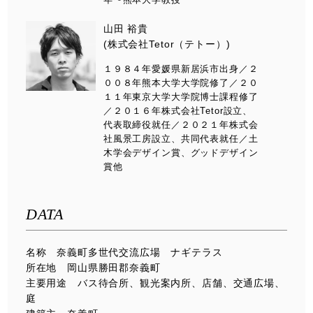
山田 裕貴
(株式会社Tetor（テトー）)
１９８４年愛媛県新居浜市出身／２
００８年熊本大学大学院修了／２０
１１年東京大学大学院博士課程修了
／２０１６年株式会社Tetor設立、
代表取締役就任／２０２１年株式会
社風景工房設立、共同代表就任／土
木学会デザイン賞、グッドデザイン
賞他
DATA
名称 奈義町多世代交流広場 ナギテラス
所在地 岡山県勝田郡奈義町
主要用途 バス待合所、観光案内所、店舗、交通広場、
庭