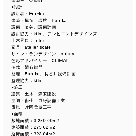
建築主 奈義町
●設計
設計者：Eureka
建築・構造・環境：Eureka
設備：長谷川設備計画
設計協力：kttm、アンビエントデザインズ
土木景観：Tetor
家具：atelier scale
サイン：ランデザイン、atrium
色彩アドバイザー：CLIMAT
植栽：清右衛門
監理：Eureka、長谷川設備計画
監理協力：kttm
●施工
建築・土木：森安建設
空調・衛生：成好設備工業
電気：片岡電気工事
●面積
敷地面積：3,250.00m2
建築面積：273.62m2
延床面積：323.04m2