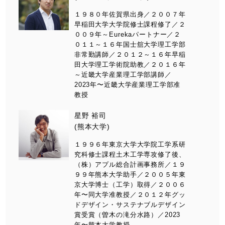
１９８０年佐賀県出身／２００７年
早稲田大学大学院修士課程修了／２
００９年～Eurekaパートナー／２
０１１～１６年国士舘大学理工学部
非常勤講師／２０１２～１６年早稲
田大学理工学術院助教／２０１６年
～近畿大学産業理工学部講師／
2023年〜近畿大学産業理工学部准
教授
星野 裕司
(熊本大学)
１９９６年東京大学大学院工学系研
究科修士課程土木工学専攻修了後、
（株）アプル総合計画事務所／１９
９９年熊本大学助手／２００５年東
京大学博士（工学）取得／２００６
年〜同大学准教授／２０１２年グッ
ドデザイン・サステナブルデザイン
賞受賞（曽木の滝分水路）／2023
年〜熊本大学教授