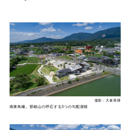
撮影：大倉英揮
南東鳥瞰。那岐山の呼応する3つの勾配屋根