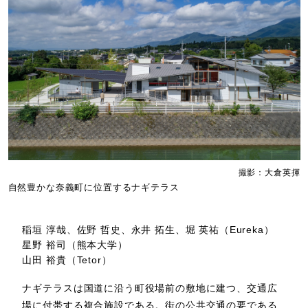
撮影：大倉英揮
自然豊かな奈義町に位置するナギテラス
稲垣 淳哉、佐野 哲史、永井 拓生、堀 英祐（Eureka）
星野 裕司（熊本大学）
山田 裕貴（Tetor）
ナギテラスは国道に沿う町役場前の敷地に建つ、交通広
場に付帯する複合施設である。街の公共交通の要である