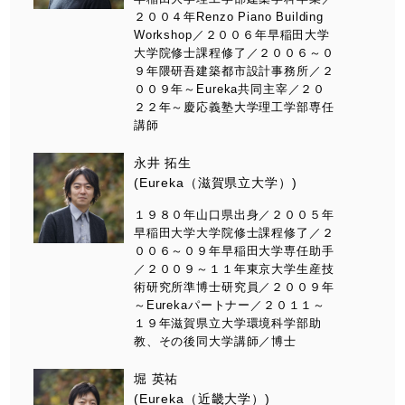
２００４年Renzo Piano Building
Workshop／２００６年早稲田大学
大学院修士課程修了／２００６～０
９年隈研吾建築都市設計事務所／２
００９年～Eureka共同主宰／２０
２２年～慶応義塾大学理工学部専任
講師
永井 拓生
(Eureka（滋賀県立大学）)
１９８０年山口県出身／２００５年
早稲田大学大学院修士課程修了／２
００６～０９年早稲田大学専任助手
／２００９～１１年東京大学生産技
術研究所準博士研究員／２００９年
～Eurekaパートナー／２０１１～
１９年滋賀県立大学環境科学部助
教、その後同大学講師／博士
堀 英祐
(Eureka（近畿大学）)