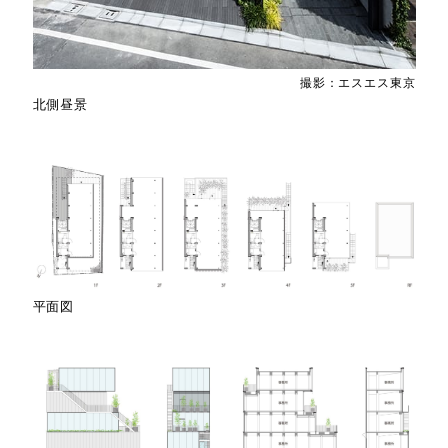
撮影：エスエス東京
北側昼景
平面図