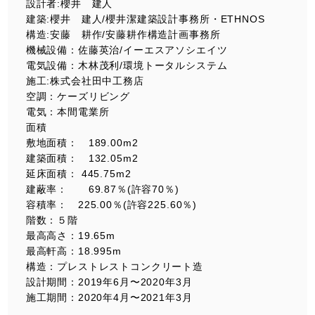
設計者:櫻井 建人
建築:櫻井 建人/櫻井潔建築設計事務所・ETHNOS
構造:安藤 耕作/安藤耕作構造計画事務所
機械設備：佐藤英治/イーエスアソシエイツ
電気設備：木林茂利/環境トータルシステム
施工:株式会社田中工務店
空調：ケーズリビング
電気：本間電業所
面積
敷地面積： 189.00m2
建築面積： 132.05m2
延床面積： 445.75m2
建蔽率： 69.87％(許容70％)
容積率： 225.00％(許容225.60％)
階数：５階
最高高さ：19.65m
最高軒高：18.995m
構造：プレストレストコンクリート造
設計期間：2019年6月〜2020年3月
施工期間：2020年4月〜2021年3月