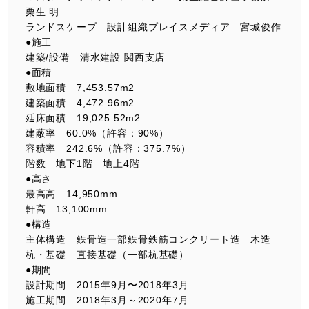
栗生 明
ランドスケープ 設計組織プレイスメディア 宮城俊作
●施工
建築/設備 清水建設 関西支店
●面積
敷地面積 7,453.57m2
建築面積 4,472.96m2
延床面積 19,025.52m2
建蔽率 60.0%（許容：90%）
容積率 242.6%（許容：375.7%）
階数 地下1階 地上4階
●高さ
最高高 14,950mm
軒高 13,100mm
●構造
主体構造 鉄骨造一部鉄骨鉄筋コンクリート造 木造
杭・基礎 直接基礎（一部杭基礎）
●期間
設計期間 2015年9月〜2018年3月
施工期間 2018年3月～2020年7月