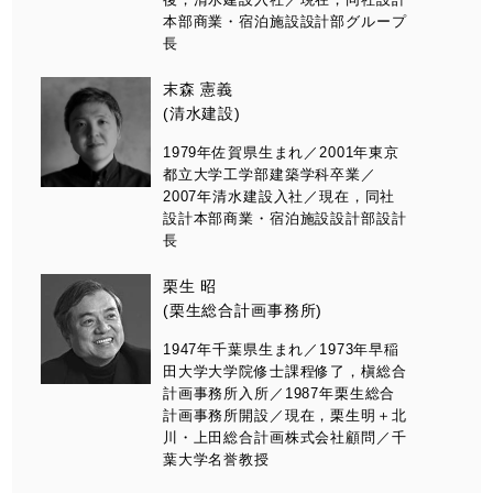
本部商業・宿泊施設設計部グループ
長
末森 憲義
(清水建設)
1979年佐賀県生まれ／2001年東京
都立大学工学部建築学科卒業／
2007年清水建設入社／現在，同社
設計本部商業・宿泊施設設計部設計
長
栗生 昭
(栗生総合計画事務所)
1947年千葉県生まれ／1973年早稲
田大学大学院修士課程修了，槇総合
計画事務所入所／1987年栗生総合
計画事務所開設／現在，栗生明＋北
川・上田総合計画株式会社顧問／千
葉大学名誉教授