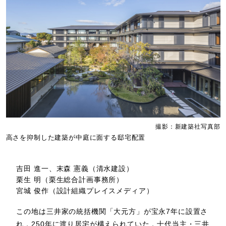
撮影：新建築社写真部
高さを抑制した建築が中庭に面する邸宅配置
吉田 進一、末森 憲義（清水建設）
栗生 明（栗生総合計画事務所）
宮城 俊作（設計組織プレイスメディア）
この地は三井家の統括機関「大元方」が宝永7年に設置さ
れ，250年に渡り居宅が構えられていた．十代当主・三井