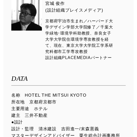
宮城 俊作
(設計組織プレイスメディア)
京都府宇治市生まれ／ハーバード大
学デザイン学部大学院修了／千葉大
学緑地･環境学科助教授、奈良女子
大学大学院住環境学専攻教授を経
て、現在、東京大学大学院工学系研
究科都市工学専攻教授
設計組織PLACEMEDIAパートナー
DATA
名称 HOTEL THE MITSUI KYOTO
所在地 京都府京都市
主要用途 ホテル
建主 三井不動産
●設計
設計・監理 清水建設 吉田進一/末森憲義
マスターデザインアドバイザー 栗生総合計画事務所