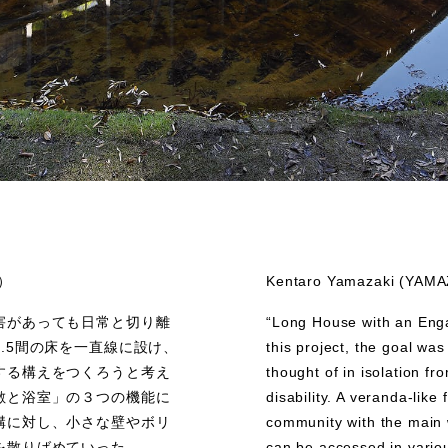
）
Kentaro Yamazaki (YA
害があっても日常と切り離
“Long House with an Enga
.5間の床を一直線に設け、
this project, the goal wa
する構えをつくろうと考え
thought of in isolation f
敷と浴室」の３つの機能に
disability. A veranda-like 
構に対し、小さな壁やボリ
community with the main
を散りばめていった。
can be accessed in vario