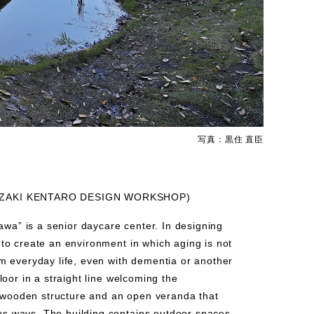
写真：黒住 直臣
MAZAKI KENTARO DESIGN WORKSHOP)
wa” is a senior daycare center. In designing
s to create an environment in which aging is not
rom everyday life, even with dementia or another
floor in a straight line welcoming the
 wooden structure and an open veranda that
us ways. The building contains outdoor spaces