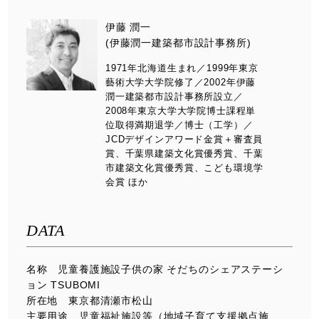
伊藤 潤一
(伊藤潤一建築都市設計事務所)
1971年北海道生まれ／1999年東京
藝術大学大学院修了／2002年伊藤
潤一建築都市設計事務所設立／
2008年東京大学大学院博士課程単
位取得満期退学／博士（工学）／
JCDデザインアワード金賞＋審査員
賞、千葉県建築文化賞優秀賞、千葉
市建築文化賞優秀賞、こども環境学
会賞 ほか
DATA
名称 児童養護施設子供の家 そだちのシェアステーシ
ョン TSUBOMI
所在地 東京都清瀬市松山
主要用途 児童福祉施設等（地域子育て支援拠点施