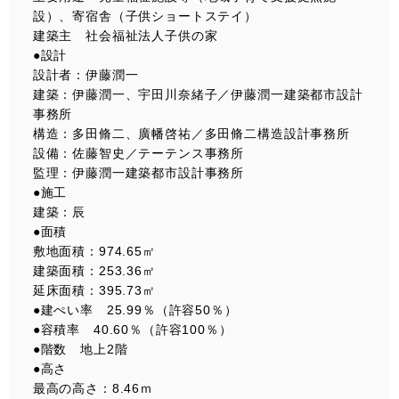
設）、寄宿舎（子供ショートステイ）
建築主 社会福祉法人子供の家
●設計
設計者：伊藤潤一
建築：伊藤潤一、宇田川奈緒子／伊藤潤一建築都市設計
事務所
構造：多田脩二、廣幡啓祐／多田脩二構造設計事務所
設備：佐藤智史／テーテンス事務所
監理：伊藤潤一建築都市設計事務所
●施工
建築：辰
●面積
敷地⾯積：974.65㎡
建築⾯積：253.36㎡
延床⾯積：395.73㎡
●建ぺい率 25.99％（許容50％）
●容積率 40.60％（許容100％）
●階数 地上2階
●高さ
最⾼の⾼さ：8.46ｍ