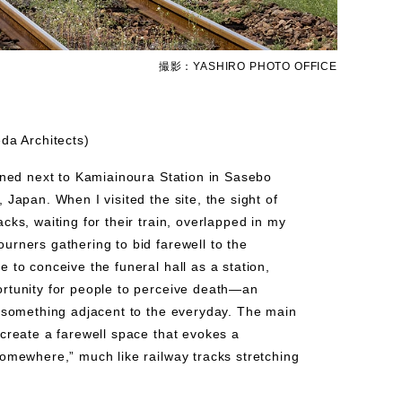
撮影：YASHIRO PHOTO OFFICE
a Architects)
anned next to Kamiainoura Station in Sasebo
 Japan. When I visited the site, the sight of
cks, waiting for their train, overlapped in my
urners gathering to bid farewell to the
 to conceive the funeral hall as a station,
ortunity for people to perceive death—an
s something adjacent to the everyday. The main
 create a farewell space that evokes a
somewhere,” much like railway tracks stretching