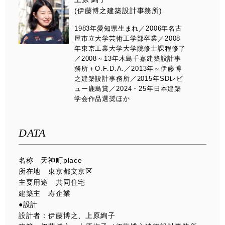
(伊藤博之建築設計事務所)
1983年愛知県生まれ／2006年名古
屋市立大学芸術工学部卒業／2008
年東京工業大学大学院修士課程修了
／2008～13年木島千嘉建築設計事
務所＋O.F.D.A.／2013年～伊藤博
之建築設計事務所／2015年SDレビ
ュー鹿島賞／2024・25年日本建築
学会作品選奨ほか
DATA
名称 天神町place
所在地 東京都文京区
主要用途 共同住宅
建築主 寿企業
●設計
設計者：伊藤博之、上原絢子