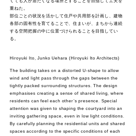
くても人が居たくなる場所とすることを目指して工夫を
重ねた。
部位ごとの状況を活かして住戸や共用部を計画し、建物
各部の固有性を育てることで、住まいが、まちから連続
する空間把握の中に位置づけられることを目指してい
る。
Hiroyuki Ito, Junko Uehara (Hiroyuki Ito Architects)
The building takes on a distorted U-shape to allow
wind and light pass through the gaps between the
tightly packed surrounding structures. The design
emphasises creating a sense of shared living, where
residents can feel each other’s presence. Special
attention was given to shaping the courtyard into an
inviting gathering space, even in low light conditions.
By carefully planning the residential units and shared
spaces according to the specific conditions of each