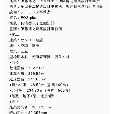
建築：伊藤博之、上原絢子／伊藤博之建築設計事務所
構造：多田脩二構造設計事務所、坂井初構造設計事務所
設備：テーテンス事務所
電気：EOS plus
植栽：長濱香代子庭園設計
監理：伊藤博之建築設計事務所
●施工
建築：サンユー建設
衛生・空調：建央
電気：三立
型枠用木材：元気森守隊、勝又木材
●面積
敷地面積：782.21㎡
建築面積：379.52㎡
延床面積：2448.55㎡
●建ぺい率 48.52㎡（許容100％）
●容積率 234.73㎡（許容：500％）
●階数 地下1階、地上8階
●高さ
最高の高さ：30,872mm
軒の高さ：30,357mm